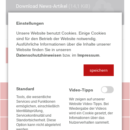
Download News-Artikel
(14,1 KiB)
Einstellungen
Unsere Website benutzt Cookies. Einige Cookies
sind für den Betrieb der Website notwendig.
Ausführliche Informationen über die Inhalte unserer
Website finden Sie in unseren
ZURÜCK
Datenschutzhinweisen
bzw. im
Impressum
.
speichern
Standard
Video-Tipps
VIDEO-TIPPS
Tools, die wesentliche
Wir zeigen auf unserer
Services und Funktionen
Website Video-Tipps. Bei
ermöglichen, einschließlich
STEUER-NEWS
Wiedergabe der Videos
Identitätsprüfung,
wird ein Cookie gesetzt, der
Servicekontinuität und
Infomationen über das
Standortsicherheit. Diese
Nutzerverhalten sammelt.
Option kann nicht abgelehnt
LEISTUNGEN
werden.