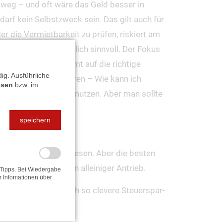
m weg – und oft wäre das Geld besser in
arf kein Selbstzweck sein. Das gilt auch für
r die Vermietbarkeit zu prüfen, riskiert am
ge nicht wirtschaftlich sinnvoll. Der Fokus
Nebeneffekt. Es kommt auf die richtige
ig. Ausführliche
 steuerlich optimieren – Wie kann ich
isen
bzw. im
rliche Förderungen nutzen. Aber man sollte
speichern
rade in Zeiten wie diesen. Aber die besten
 ist – nicht dessen alleiniger Antrieb.
-Tipps. Bei Wiedergabe
r Infomationen über
hr wert als jede noch so clevere Steuerspar-