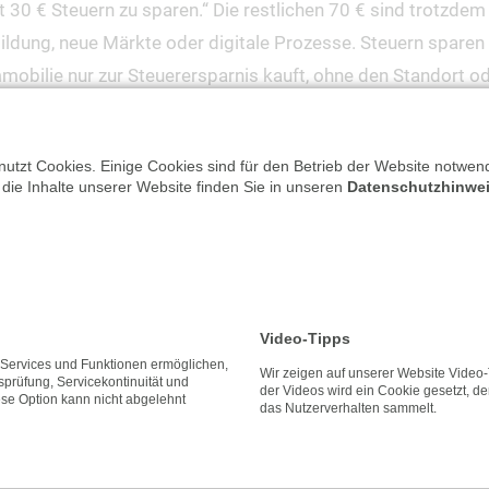
t 30 € Steuern zu sparen.“ Die restlichen 70 € sind trotzde
dung, neue Märkte oder digitale Prozesse. Steuern sparen d
obilie nur zur Steuerersparnis kauft, ohne den Standort ode
hr aufgefangen werden. Steuerlich begünstigt heißt noch lan
egen – die Steuererleichterung ist bestenfalls ein schöner 
utzt Cookies. Einige Cookies sind für den Betrieb der Website notwend
 Was braucht mein Unternehmen/meine Familie wirklich? Dann
 die Inhalte unserer Website finden Sie in unseren
Datenschutzhinwe
estalten? Wer z.B. sowieso modernisieren will, kann steue
lanung
hreibungen oder Investitionsanreize Bescheid zu wissen – ge
Video-Tipps
e Services und Funktionen ermöglichen,
en Teil eines durchdachten wirtschaftlichen Gesamtkonzepts
Wir zeigen auf unserer Website Video
tsprüfung, Servicekontinuität und
der Videos wird ein Cookie gesetzt, de
ese Option kann nicht abgelehnt
das Nutzerverhalten sammelt.
n gesunder Betrieb oder ein stabiles Haushaltsbudget ist me