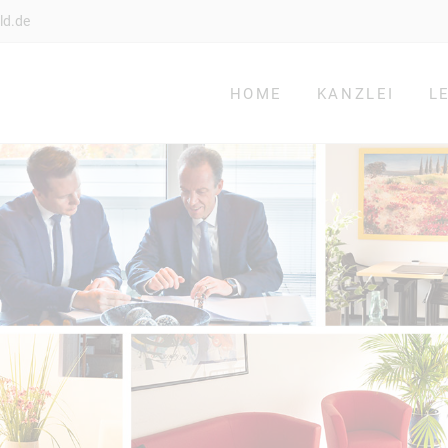
ld.de
HOME
KANZLEI
L