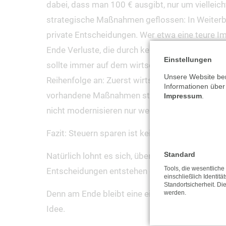
dabei, dass man 100 € ausgibt, nur um vielleich
strategische Maßnahmen geflossen: In Weiterbil
private Entscheidungen. Wer etwa eine teure Imm
Ende Verluste, die durch keine Abschreibung me
Einstellungen
sollte immer auf dem wirtschaftlichen Nutzen li
Unsere Website ben
Reihenfolge an: Zuerst wirtschaftlich planen –
Informationen über
vorhandene Maßnahmen steuerlich bestmöglich g
Impressum
.
nicht modernisieren nur wegen der Förderung.
Fazit: Steuern sparen ist kein Ersatz für gute P
Standard
Natürlich lohnt es sich, über Freibeträge, Absc
Tools, die wesentlich
Entscheidungen entstehen dort, wo Steuern spar
einschließlich Identitä
Standortsicherheit. Di
Denn am Ende bleibt eine einfache Wahrheit: Ei
werden.
Idee.