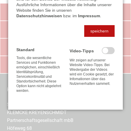
Ausführliche Informationen über die Inhalte unserer
Website finden Sie in unseren
VIDEO-TIPPS
Datenschutzhinweisen
bzw. im
Impressum
.
STEUER-NEWS
speichern
LEISTUNGEN
Standard
Video-Tipps
Tools, die wesentliche
Wir zeigen auf unserer
Services und Funktionen
DOWNLOADS
Website Video-Tipps. Bei
ermöglichen, einschließlich
Wiedergabe der Videos
Identitätsprüfung,
wird ein Cookie gesetzt, der
Servicekontinuität und
Infomationen über das
Standortsicherheit. Diese
Nutzerverhalten sammelt.
Option kann nicht abgelehnt
KONTAKT
werden.
Steuerberatungsgesellschaft
KLEMCKE KREYENSCHMIDT
Partnerschaftsgesellschaft mbB
Höfeweg 68