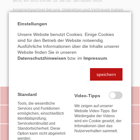
aktiv, wir sind immer für Sie da. Sie haben feste
Ansprechpartner bei uns. Diskretion und Vertrauen haben
höchste Priorität. Wir freuen uns, Sie bei einem
Einstellungen
unverbindlichen Erstgespräch kennenzulernen.
Unsere Website benutzt Cookies. Einige Cookies
0 52 1 / 91 10 70
sind für den Betrieb der Website notwendig.
Ausführliche Informationen über die Inhalte unserer
Website finden Sie in unseren
E-MAIL SENDEN
Datenschutzhinweisen
bzw. im
Impressum
.
speichern
Standard
VIDEO-TIPPS
Video-Tipps
Tools, die wesentliche
Wir zeigen auf unserer
Services und Funktionen
Website Video-Tipps. Bei
ermöglichen, einschließlich
STEUER-NEWS
Wiedergabe der Videos
Identitätsprüfung,
wird ein Cookie gesetzt, der
Servicekontinuität und
Infomationen über das
Standortsicherheit. Diese
Nutzerverhalten sammelt.
LEISTUNGEN
Option kann nicht abgelehnt
werden.