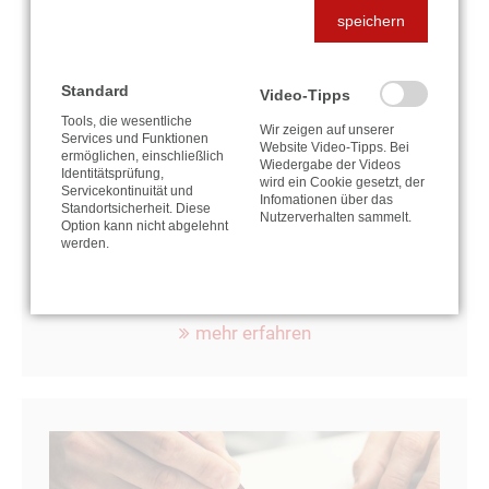
speichern
Standard
Video-Tipps
Tools, die wesentliche
UNTERNEHMENS-NACHFOLGE
Wir zeigen auf unserer
Services und Funktionen
Website Video-Tipps. Bei
ermöglichen, einschließlich
UND -PLANUNG
Wiedergabe der Videos
Identitätsprüfung,
wird ein Cookie gesetzt, der
Servicekontinuität und
Infomationen über das
Frühzeitige aktive Steuerung des
Standortsicherheit. Diese
Nutzerverhalten sammelt.
Option kann nicht abgelehnt
Übergabeprozesses als Garant einer
werden.
erfolgreichen Nachfolge...
mehr erfahren