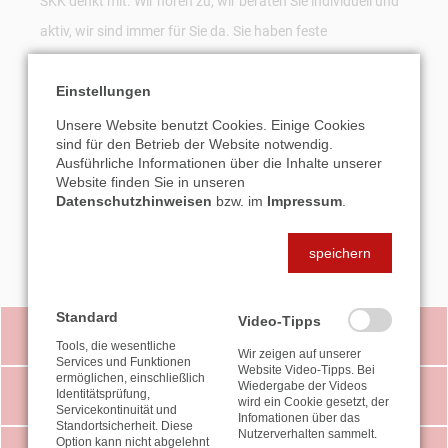
SKK denkt mit. Wir hören zu, wir beraten Sie individuell und
aktiv, wir sind immer für Sie da. Sie haben feste
Ansprechpartner bei uns. Diskretion und Vertrauen haben
höchste Priorität. Wir freuen uns, Sie bei einem
Einstellungen
unverbindlichen Erstgespräch kennenzulernen.
Unsere Website benutzt Cookies. Einige Cookies
sind für den Betrieb der Website notwendig.
0 52 1 / 91 10 70
Ausführliche Informationen über die Inhalte unserer
Website finden Sie in unseren
Datenschutzhinweisen
bzw. im
Impressum
.
E-MAIL SENDEN
speichern
Standard
Video-Tipps
VIDEO-TIPPS
Tools, die wesentliche
Wir zeigen auf unserer
Services und Funktionen
Website Video-Tipps. Bei
ermöglichen, einschließlich
Wiedergabe der Videos
Identitätsprüfung,
STEUER-NEWS
wird ein Cookie gesetzt, der
Servicekontinuität und
Infomationen über das
Standortsicherheit. Diese
Nutzerverhalten sammelt.
Option kann nicht abgelehnt