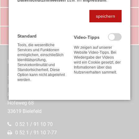
Datenschutzhinweisen
bzw. im
Impressum
.
speichern
LEISTUNGEN
DOWNLOADS
Standard
Video-Tipps
Tools, die wesentliche
Wir zeigen auf unserer
Services und Funktionen
Website Video-Tipps. Bei
ermöglichen, einschließlich
Wiedergabe der Videos
Identitätsprüfung,
KONTAKT
wird ein Cookie gesetzt, der
Servicekontinuität und
Infomationen über das
Standortsicherheit. Diese
Nutzerverhalten sammelt.
Option kann nicht abgelehnt
Steuerberatungsgesellschaft
werden.
KLEMCKE KREYENSCHMIDT
Partnerschaftsgesellschaft mbB
Höfeweg 68
33619 Bielefeld
0 52 1 / 91 10 70
0 52 1 / 91 10 7-77