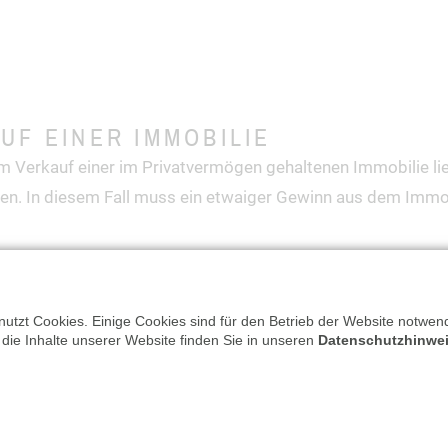
UF EINER IMMOBILIE
m Verkauf einer im Privatvermögen gehaltenen Immobilie li
gen. In diesem Fall muss ein etwaiger Gewinn aus dem Immo
utzt Cookies. Einige Cookies sind für den Betrieb der Website notwend
 die Inhalte unserer Website finden Sie in unseren
Datenschutzhinwe
RKASSEN
ronische Kassen durch eine zertifizierte technische Sicher
...