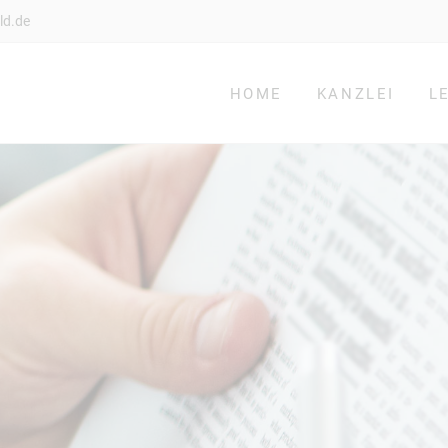
ld.de
HOME
KANZLEI
L