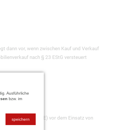
egt dann vor, wenn zwischen Kauf und Verkauf
bilienverkauf nach § 23 EStG versteuert
ig. Ausführliche
isen
bzw. im
heitseinrichtung (TSE) vor dem Einsatz von
speichern