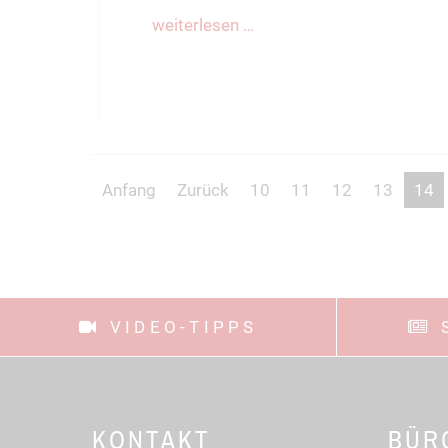
weiterlesen …
Anfang
Zurück
10
11
12
13
14
VIDEO-TIPPS
KONTAKT
BÜR