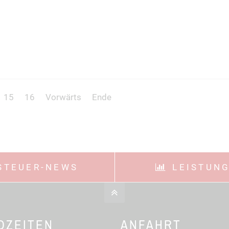
15
16
Vorwärts
Ende
STEUER-NEWS
LEISTUN
OZEITEN
ANFAHRT