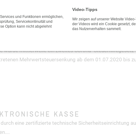
Video-Tipps
e Services und Funktionen ermöglichen,
Wir zeigen auf unserer Website Video
tsprüfung, Servicekontinuität und
der Videos wird ein Cookie gesetzt, de
ese Option kann nicht abgelehnt
das Nutzerverhalten sammelt.
TEUERHILFEGESETZ
 wurde mittlerweile ein zweites Corona- Steuerhilfegesetz
getretenen Mehrwertsteuersenkung ab dem 01.07.2020 bis z
KTRONISCHE KASSE
urch eine zertifizierte technische Sicherheitseinrichtung au
en.
...