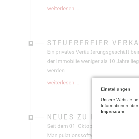
weiterlesen …
STEUERFREIER VERKA
Ein privates Veräußerungsgeschäft bei
der Immobilie weniger als 10 Jahre lie
werden.
...
weiterlesen …
Einstellungen
Unsere Website ben
Informationen über
Impressum
.
NEUES ZU REGISTRIE
Seit dem 01. Oktober 2020 müssen elekt
Manipulationssoftware geschützt sein.